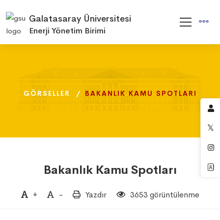
Galatasaray Üniversitesi
Enerji Yönetim Birimi
GÖRSELLER
GÖRSELLER
GÖRSELLER
BAKANLIK KAMU SPOTLARI
BAKANLIK KAMU SPOTLARI
BAKANLIK KAMU SPOTLARI
Bakanlık Kamu Spotları
+
-
Yazdır
3653 görüntülenme